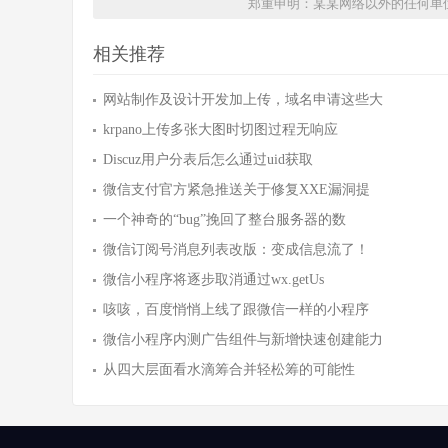
郑重申明：某某网络以外的任何单
相关推荐
网站制作及设计开发加上传，域名申请这些大
krpano上传多张大图时切图过程无响应
Discuz用户分表后怎么通过uid获取
微信支付官方紧急推送关于修复XXE漏洞提
一个神奇的“bug”挽回了整台服务器的数
微信订阅号消息列表改版：变成信息流了！
微信小程序将逐步取消通过wx.getUs
咳咳，百度悄悄上线了跟微信一样的小程序
微信小程序内测广告组件与新增快速创建能力
从四大层面看水滴筹合并轻松筹的可能性