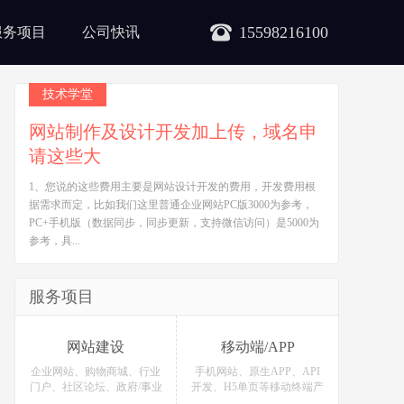
15598216100
服务项目
公司快讯
技术学堂
网站制作及设计开发加上传，域名申
请这些大
1、您说的这些费用主要是网站设计开发的费用，开发费用根
据需求而定，比如我们这里普通企业网站PC版3000为参考，
PC+手机版（数据同步，同步更新，支持微信访问）是5000为
参考，具...
服务项目
网站建设
移动端/APP
企业网站、购物商城、行业
手机网站、原生APP、API
门户、社区论坛、政府/事业
开发、H5单页等移动终端产
单位等网站定制开发！
品定制开发！