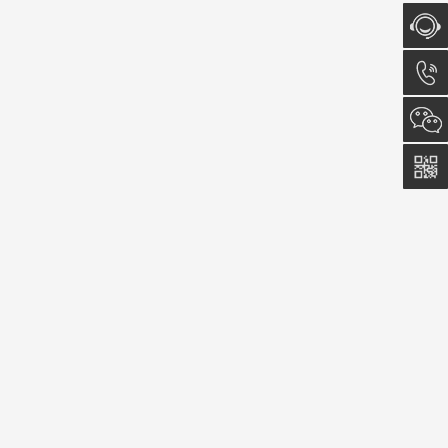
在线咨
询
15598